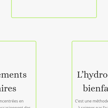
éments
L’hydro
ires
bienfa
oncentrées en
C’est une méthode
occasionnent des
à soigner par l’e