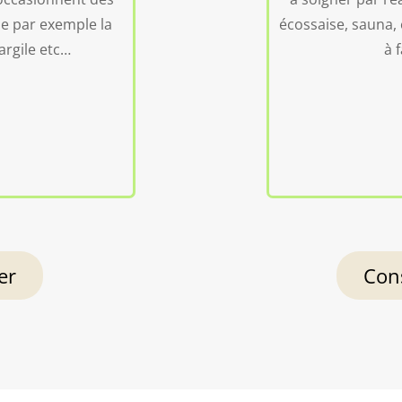
se par exemple la
écossaise, sauna,
’argile etc…
à 
er
Cons