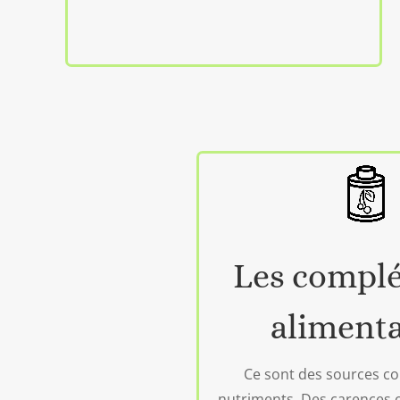
Les compl
alimenta
Ce sont des sources c
nutriments. Des carences 