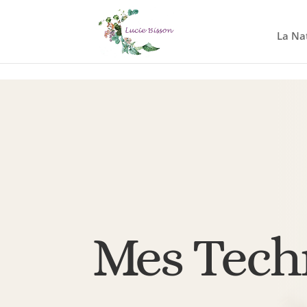
Retrouvez Lucie Bisson sur Resalib : annuaire, référencement et
La Na
Mes Tech